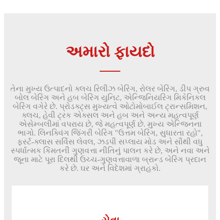
અમારો ફાયદો
તેના મુખ્ય ઉત્પાદનો ક્લચ રિલીઝ બેરિંગ, રોલર બેરિંગ, ડીપ ગ્રુવ
બોલ બેરિંગ અને હબ બેરિંગ યુનિટ, એન્જિનિયરિંગ મિકેનિકલ
બેરિંગ વગેરે છે. પ્રોડક્ટ્સ મુખ્યત્વે ઓટોમોબાઈલ ટ્રાન્સમિશન,
ક્લચ, હેવી ટ્રક એક્સલ અને હબ અને અન્ય મહત્વપૂર્ણ
એસેમ્બલીમાં વપરાય છે, જે મહત્વપૂર્ણ છે. મુખ્ય એન્જિનના
ભાગો. લિનક્વિંગ જિંગરી બેરિંગ "ઉત્તમ બેરિંગ, સુધારતા રહો",
ફર્સ્ટ-ક્લાસ સર્વિસ લેવલ, ઝડપી સપ્લાય મોડ અને સૌથી વધુ
સ્પર્ધાત્મક કિંમતની ગુણવત્તા નીતિનું પાલન કરે છે, અને નવા અને
જૂના માટે પૂરા દિલથી ઉચ્ચ-ગુણવત્તાવાળા બ્રાન્ડ બેરિંગ પ્રદાન
કરે છે. ઘર અને વિદેશમાં ગ્રાહકો.