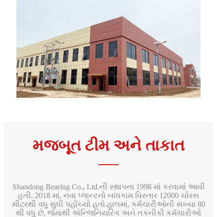
મજબૂત ટીમ અને તાકાત
Shandong Bearing Co., Ltd.ની સ્થાપના 1998 માં કરવામાં આવી
હતી. 2018 માં, નવા પ્લાન્ટનો બાંધકામ વિસ્તાર 12000 ચોરસ
મીટરથી વધુ સુધી પહોંચ્યો હતો.હાલમાં, કર્મચારીઓની સંખ્યા 80
થી વધુ છે, જેમાંથી એન્જિનિયરિંગ અને તકનીકી કર્મચારીઓ