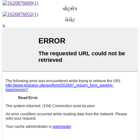
વોટ્સેપ
વેચેટ
x