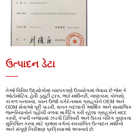
ઉત્પાદન ડેટા
તેઓ વિવિધ ઉદ્યોગોમાં વ્યાપકપણે ઉપયોગમાં લેવાય છે જેમ કે
ઓટોમોટિવ, હેવી ડ્યુટી ટ્રક, ભારે મશીનરી, ખાણકામ, કોલસો,
કાગળ બનાવવા, પવન ઉર્જા વગેરે.તમામ ગ્રાહકોને OEM અને
ODM સેવાઓ પૂરી પાડવી, સતત બદલાતી આર્થિક અને સામાજિક
જરૂરિયાતોને પહોંચી વળવા માર્કેટિંગ કરી રહેલા ગ્રાહકોને મદદ
કરવી, કંપની બજારમાં ઝડપી ડિલિવરી અને ઉચ્ચ બેરિંગ ગુણવત્તા
સુનિશ્ચિત કરવા માટે પ્રથમ વર્ગના સ્વચાલિત ઉત્પાદન મશીનો
અને સંપૂર્ણ નિરીક્ષણ પ્રક્રિયાઓ અપનાવે છે.