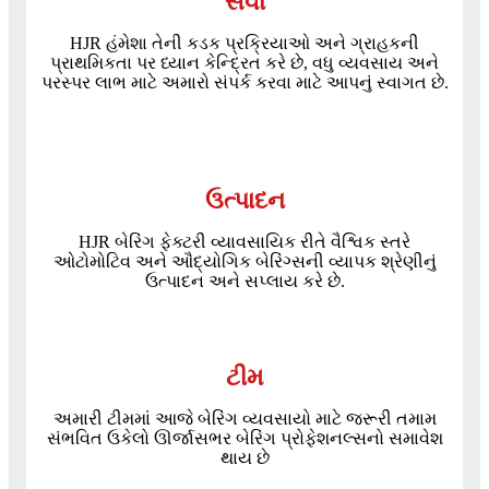
સેવા
HJR હંમેશા તેની કડક પ્રક્રિયાઓ અને ગ્રાહકની
પ્રાથમિકતા પર ધ્યાન કેન્દ્રિત કરે છે, વધુ વ્યવસાય અને
પરસ્પર લાભ માટે અમારો સંપર્ક કરવા માટે આપનું સ્વાગત છે.
ઉત્પાદન
HJR બેરિંગ ફેક્ટરી વ્યાવસાયિક રીતે વૈશ્વિક સ્તરે
ઓટોમોટિવ અને ઔદ્યોગિક બેરિંગ્સની વ્યાપક શ્રેણીનું
ઉત્પાદન અને સપ્લાય કરે છે.
ટીમ
અમારી ટીમમાં આજે બેરિંગ વ્યવસાયો માટે જરૂરી તમામ
સંભવિત ઉકેલો ઊર્જાસભર બેરિંગ પ્રોફેશનલ્સનો સમાવેશ
થાય છે