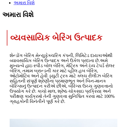
અમારા વિશે
અમારા વિશે
વ્યવસાયિક બેરિંગ ઉત્પાદક
શેન્ડોંગ બેરિંગ મેન્યુફેક્ચરિંગ કંપની, લિમિટેડ દાયકાઓથી
વ્યાવસાયિક બેરિંગ ઉત્પાદક અને ઉકેલ પ્રદાતા છે.અમે
મુખ્યત્વે હાઇ સ્પીડ બોલ બેરિંગ, મેટ્રિક અને ઇંચ ટેપર્ડ રોલર
બેરિંગ, તમામ બ્રાન્ડની કાર માટે વ્હીલ હબ બેરિંગ,
ઓટોમોટિવ અને હેવી ડ્યુટી ટ્રક માટે ક્લચ રીલીઝ બેરિંગ
સહિતની સંપૂર્ણ શ્રેણીના પ્રમાણભૂત અને બિન-માનક
બેરિંગ્સનું ઉત્પાદન કરીએ છીએ, બેરિંગ્સ ઉચ્ચ ગુણવત્તાનો
ઉપયોગ કરે છે. કાચો માલ, શ્રેષ્ઠ ચોકસાઇ પ્રક્રિયા અને
પરીક્ષણ કાર્યક્રમો તેની ગુણવત્તા સુનિશ્ચિત કરવા માટે 100%
ગ્રાહકોની વિનંતીને પૂર્ણ કરે છે.