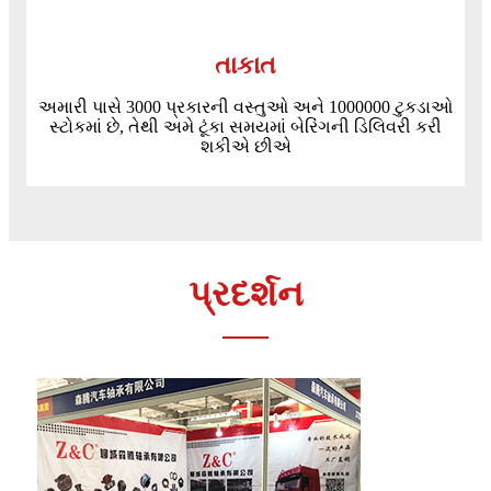
તાકાત
અમારી પાસે 3000 પ્રકારની વસ્તુઓ અને 1000000 ટુકડાઓ
સ્ટોકમાં છે, તેથી અમે ટૂંકા સમયમાં બેરિંગની ડિલિવરી કરી
શકીએ છીએ
પ્રદર્શન