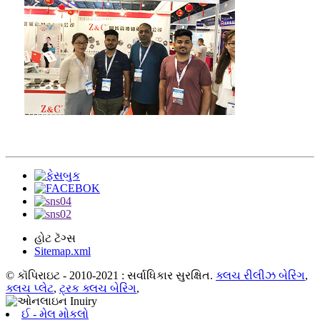
હોટ ટૅગ્સ
Sitemap.xml
© કૉપિરાઇટ - 2010-2021 : સર્વાધિકાર સુરક્ષિત.
ક્લચ રીલીઝ બેરિંગ
,
ક્લચ પ્લેટ
,
ટ્રક ક્લચ બેરિંગ
,
ઈ - મેલ મોકલો