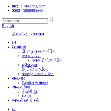
lily@hjr-bearing.com
0086-15806985444
English
ઘર
ઉત્પાદનો
ડીપ ગ્રુવ બોલ બેરિંગ
ક્લચ બેરિંગ
ક્લચ રીલીઝ બેરિંગ
વ્હીલ હબ
ટેપર્ડ રોલર બેરિંગ
ઓશીકું બ્લોક બેરિંગ
સમાચાર
ઉદ્યોગ સમાચાર
અમારા વિશે
ફેક્ટરી ટૂર
FAQs
અમારો સંપર્ક કરો
ઘર