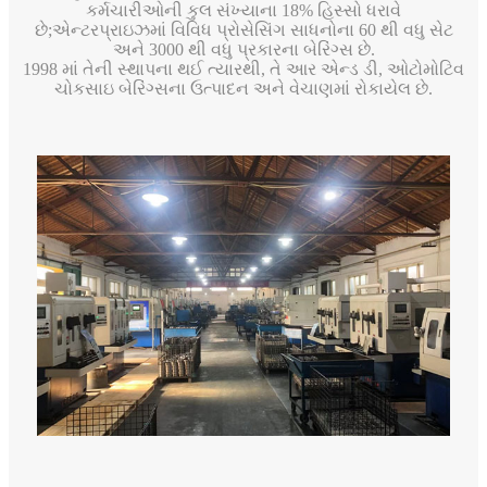
કર્મચારીઓની કુલ સંખ્યાના 18% હિસ્સો ધરાવે
છે;એન્ટરપ્રાઇઝમાં વિવિધ પ્રોસેસિંગ સાધનોના 60 થી વધુ સેટ
અને 3000 થી વધુ પ્રકારના બેરિંગ્સ છે.
1998 માં તેની સ્થાપના થઈ ત્યારથી, તે આર એન્ડ ડી, ઓટોમોટિવ
ચોકસાઇ બેરિંગ્સના ઉત્પાદન અને વેચાણમાં રોકાયેલ છે.