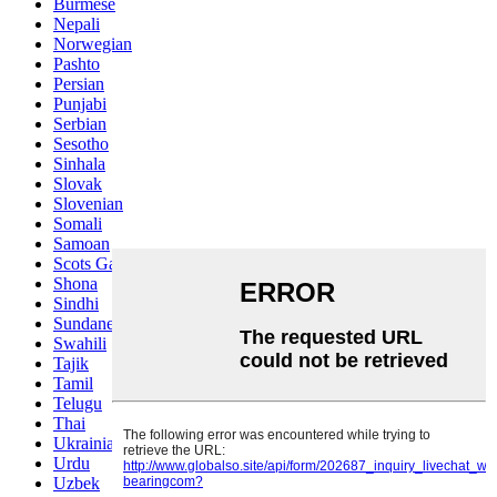
Burmese
Nepali
Norwegian
Pashto
Persian
Punjabi
Serbian
Sesotho
Sinhala
Slovak
Slovenian
Somali
Samoan
Scots Gaelic
Shona
Sindhi
Sundanese
Swahili
Tajik
Tamil
Telugu
Thai
Ukrainian
Urdu
Uzbek