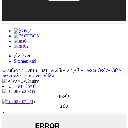
હોટ ટૅગ્સ
Sitemap.xml
© કૉપિરાઇટ - 2010-2021 : સર્વાધિકાર સુરક્ષિત.
ક્લચ રીલીઝ બેરિંગ
,
ક્લચ પ્લેટ
,
ટ્રક ક્લચ બેરિંગ
,
ઈ - મેલ મોકલો
વોટ્સેપ
વેચેટ
x