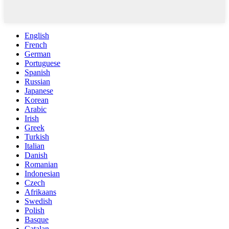
English
French
German
Portuguese
Spanish
Russian
Japanese
Korean
Arabic
Irish
Greek
Turkish
Italian
Danish
Romanian
Indonesian
Czech
Afrikaans
Swedish
Polish
Basque
Catalan