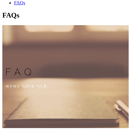
FAQs
FAQs
FAQ
વારંવાર પૂછાતા પ્રશ્નો