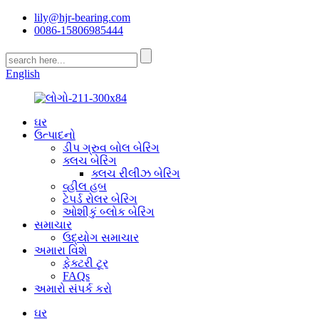
lily@hjr-bearing.com
0086-15806985444
English
ઘર
ઉત્પાદનો
ડીપ ગ્રુવ બોલ બેરિંગ
ક્લચ બેરિંગ
ક્લચ રીલીઝ બેરિંગ
વ્હીલ હબ
ટેપર્ડ રોલર બેરિંગ
ઓશીકું બ્લોક બેરિંગ
સમાચાર
ઉદ્યોગ સમાચાર
અમારા વિશે
ફેક્ટરી ટૂર
FAQs
અમારો સંપર્ક કરો
ઘર