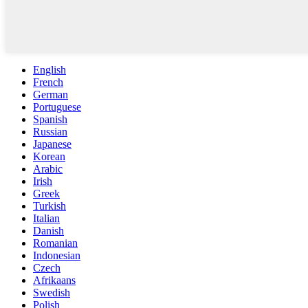
English
French
German
Portuguese
Spanish
Russian
Japanese
Korean
Arabic
Irish
Greek
Turkish
Italian
Danish
Romanian
Indonesian
Czech
Afrikaans
Swedish
Polish