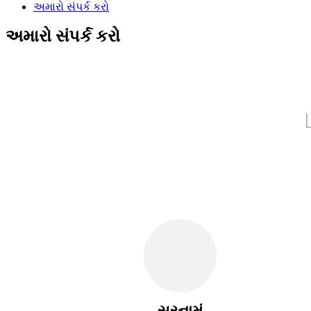
અમારો સંપર્ક કરો
અમારો સંપર્ક કરો
સરનામું