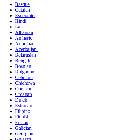
Basque
Catalan
Esperanto
Hindi
Lao
Albanian
Amharic
Armenian
Azerbaijani
Belarusian
Bengali
Bosnian
Bulgarian
Cebuano
Chichewa
Corsican
Croatian
Dutch
Estonian
Filipino
Finnish
Frisian
Galician
Georgian
Gujarati