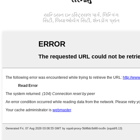
યાન્ડિયન ઇન્ડસ્ટ્રિયલ પાર્ક, લિન્કિંગ
સિટી, લિયાઓચેંગ સિટી, શેનડોંગ પ્રાંત