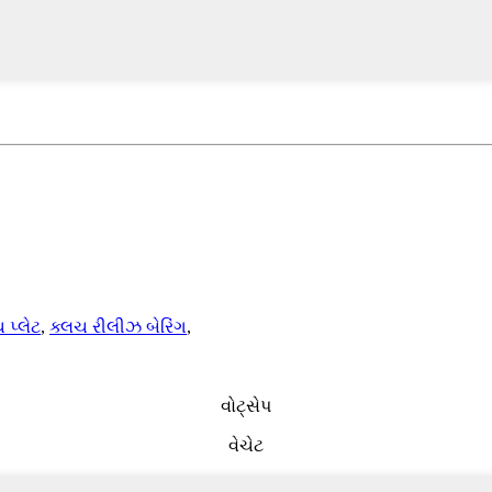
 પ્લેટ
,
ક્લચ રીલીઝ બેરિંગ
,
વોટ્સેપ
વેચેટ