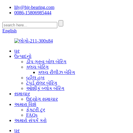
lily@hjr-bearing.com
0086-15806985444
English
ઘર
ઉત્પાદનો
ડીપ ગ્રુવ બોલ બેરિંગ
ક્લચ બેરિંગ
ક્લચ રીલીઝ બેરિંગ
વ્હીલ હબ
ટેપર્ડ રોલર બેરિંગ
ઓશીકું બ્લોક બેરિંગ
સમાચાર
ઉદ્યોગ સમાચાર
અમારા વિશે
ફેક્ટરી ટૂર
FAQs
અમારો સંપર્ક કરો
ઘર