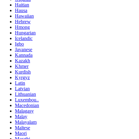
Haitian
Hausa
Hawaiian
Hebrew
Hmong
Hungarian
Icelandic
Igbo
Javanese
Kannada
Kazakh
Khmer
Kurdish
Kyrgyz
Latin
Latvian
Lithuanian
Luxembou..
Macedonian
Malagasy
Malay
Malayalam
Maltese
Maori
Marathi