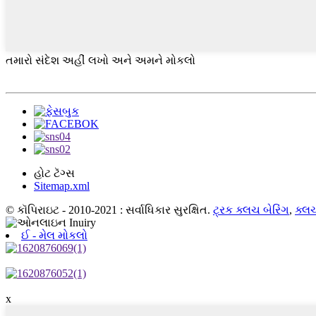
તમારો સંદેશ અહીં લખો અને અમને મોકલો
હોટ ટૅગ્સ
Sitemap.xml
© કૉપિરાઇટ - 2010-2021 : સર્વાધિકાર સુરક્ષિત.
ટ્રક ક્લચ બેરિંગ
,
ક્લચ
ઈ - મેલ મોકલો
x