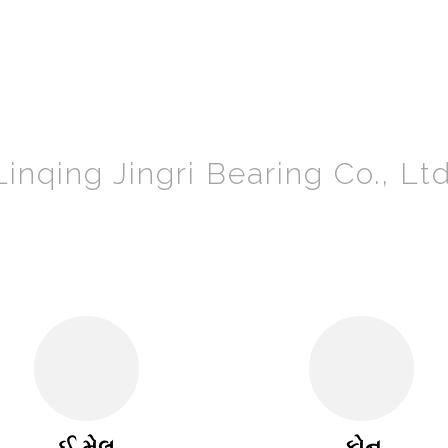
Linqing Jingri Bearing Co., Ltd
ઈ-મેલ
ફોન