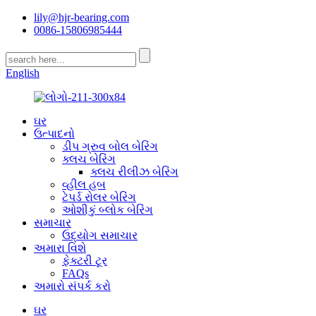
lily@hjr-bearing.com
0086-15806985444
English
ઘર
ઉત્પાદનો
ડીપ ગ્રુવ બોલ બેરિંગ
ક્લચ બેરિંગ
ક્લચ રીલીઝ બેરિંગ
વ્હીલ હબ
ટેપર્ડ રોલર બેરિંગ
ઓશીકું બ્લોક બેરિંગ
સમાચાર
ઉદ્યોગ સમાચાર
અમારા વિશે
ફેક્ટરી ટૂર
FAQs
અમારો સંપર્ક કરો
ઘર