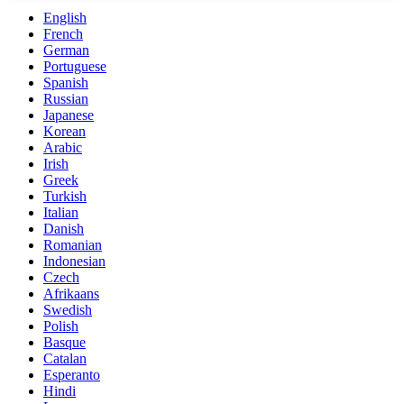
English
French
German
Portuguese
Spanish
Russian
Japanese
Korean
Arabic
Irish
Greek
Turkish
Italian
Danish
Romanian
Indonesian
Czech
Afrikaans
Swedish
Polish
Basque
Catalan
Esperanto
Hindi