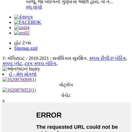
બાજુ, જો બેરિંગની ગુણવત્તા ઓછી હોય, તો તે...
વધુ વાંચો
હોટ ટૅગ્સ
Sitemap.xml
© કૉપિરાઇટ - 2010-2021 : સર્વાધિકાર સુરક્ષિત.
ક્લચ રીલીઝ બેરિંગ
,
ક્લચ પ્લેટ
,
ટ્રક ક્લચ બેરિંગ
,
ઈ - મેલ મોકલો
વોટ્સેપ
વેચેટ
x