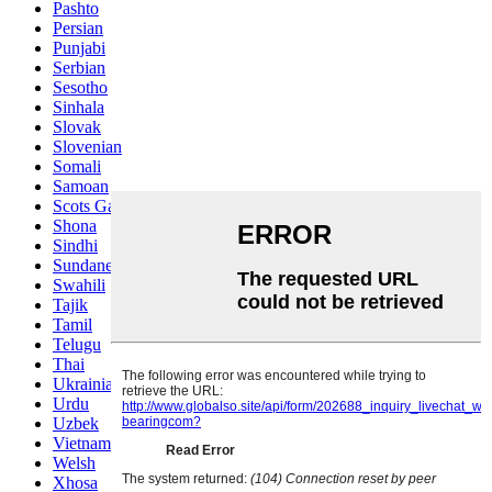
Pashto
Persian
Punjabi
Serbian
Sesotho
Sinhala
Slovak
Slovenian
Somali
Samoan
Scots Gaelic
Shona
Sindhi
Sundanese
Swahili
Tajik
Tamil
Telugu
Thai
Ukrainian
Urdu
Uzbek
Vietnamese
Welsh
Xhosa