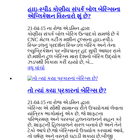
હાઇ-સ્પીડ કોણીય સંપર્ક બોલ બેરિંગ્સના
એપ્લિકેશન વિસ્તારો શું છે?
21-04-15 ના રોજ એડમિન દ્વારા
કોણીય સંપર્ક બોલ બેરિંગ ઉત્પાદકો સમજે છે કે
CNC મેટલ કટીંગ મશીન ટૂલ્સના હાઇ-સ્પીડ
સ્પિન્ડલનું પ્રદર્શન સ્પિન્ડલ બેરિંગ અને તેના
લ્યુબ્રિકેશન પર નોંધપાત્ર હદ સુધી આધાર રાખે
છે.મશીન ટૂલ બેરિંગ્સ મારા દેશનો બેરિંગ ઉદ્યોગ
ઝડપથી વિકાસ કરી રહ્યો છે, બે...
વધુ વાંચો
તો ત્યાં કયા પ્રકારનાં બેરિંગ્સ છે?
21-04-15 ના રોજ એડમિન દ્વારા
બેરિંગ્સ એ સૌથી સામાન્ય રીતે ઉપયોગમાં લેવાતા
યાંત્રિક ભાગોમાંનું એક છે, જે શાફ્ટના
પરિભ્રમણ અને પરસ્પર હલનચલનને સહન કરે
છે, શાફ્ટની હિલચાલને સરળ બનાવે છે અને તેને
ટેકો આપે છે.જો બેરિંગ્સનો ઉપયોગ કરવામાં આવે,
તો ઘર્ષણ અને વસ્ત્રો ઘટાડી શકાય છે.બીજી