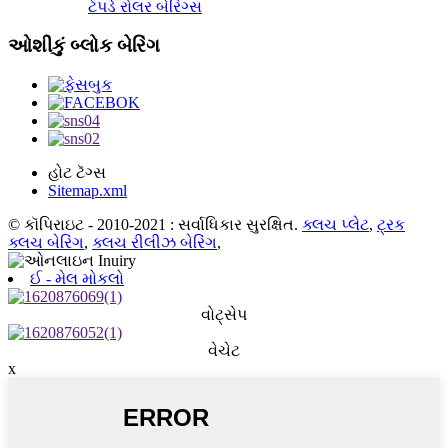
ટેપર્ડ રોલર બેરિંગ્સ
ઓશીકું બ્લોક બેરિંગ
હોટ ટૅગ્સ
Sitemap.xml
© કૉપિરાઇટ - 2010-2021 : સર્વાધિકાર સુરક્ષિત.
ક્લચ પ્લેટ
,
ટ્રક
ક્લચ બેરિંગ
,
ક્લચ રીલીઝ બેરિંગ
,
ઈ - મેલ મોકલો
વોટ્સેપ
વેચેટ
x