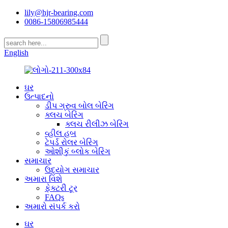
lily@hjr-bearing.com
0086-15806985444
English
ઘર
ઉત્પાદનો
ડીપ ગ્રુવ બોલ બેરિંગ
ક્લચ બેરિંગ
ક્લચ રીલીઝ બેરિંગ
વ્હીલ હબ
ટેપર્ડ રોલર બેરિંગ
ઓશીકું બ્લોક બેરિંગ
સમાચાર
ઉદ્યોગ સમાચાર
અમારા વિશે
ફેક્ટરી ટૂર
FAQs
અમારો સંપર્ક કરો
ઘર