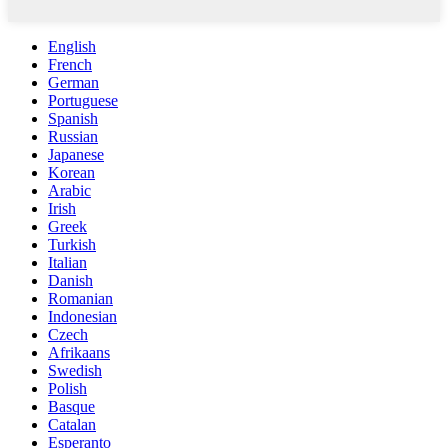
English
French
German
Portuguese
Spanish
Russian
Japanese
Korean
Arabic
Irish
Greek
Turkish
Italian
Danish
Romanian
Indonesian
Czech
Afrikaans
Swedish
Polish
Basque
Catalan
Esperanto