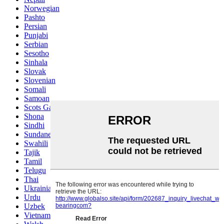
Norwegian
Pashto
Persian
Punjabi
Serbian
Sesotho
Sinhala
Slovak
Slovenian
Somali
Samoan
Scots Gaelic
Shona
Sindhi
Sundanese
Swahili
Tajik
Tamil
Telugu
Thai
Ukrainian
Urdu
Uzbek
Vietnamese