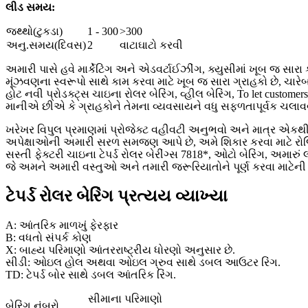
લીડ સમય:
જથ્થો(ટુકડા)
1 - 300
>300
અનુ.સમય(દિવસ)
2
વાટાઘાટો કરવી
અમારી પાસે હવે માર્કેટિંગ અને એડવર્ટાઈઝીંગ, ક્યુસીમાં ખૂબ જ સારા 
મૂંઝવણના સ્વરૂપો સાથે કામ કરવા માટે ખૂબ જ સારા ગ્રાહકો છે, ચારેબાજુ
હોટ નવી પ્રોડક્ટ્સ ચાઇના રોલર બેરિંગ, વ્હીલ બેરિંગ, To let customers
માનીએ છીએ કે ગ્રાહકોને તેમના વ્યવસાયને વધુ સફળતાપૂર્વક ચલાવવ
ખરેખર વિપુલ પ્રમાણમાં પ્રોજેક્ટ વહીવટી અનુભવો અને માત્ર એકથી એક
અપેક્ષાઓની અમારી સરળ સમજણ આપે છે, અમે શિકાર કરવા માટે રોજિ
સસ્તી ફેક્ટરી ચાઇના ટેપર્ડ રોલર બેરીંગ્સ 7818*, ઓટો બેરિંગ, અમારુ
જે અમને અમારી વસ્તુઓ અને તમારી જરૂરિયાતોને પૂર્ણ કરવા માટેની પ
ટેપર્ડ રોલર બેરિંગ પ્રત્યય વ્યાખ્યા
A: આંતરિક માળખું ફેરફાર
B: વધતો સંપર્ક કોણ
X: બાહ્ય પરિમાણો આંતરરાષ્ટ્રીય ધોરણો અનુસાર છે.
સીડી: ઓઇલ હોલ અથવા ઓઇલ ગ્રુવ સાથે ડબલ આઉટર રિંગ.
TD: ટેપર્ડ બોર સાથે ડબલ આંતરિક રિંગ.
સીમાના પરિમાણો
બેરિંગ નંબરો