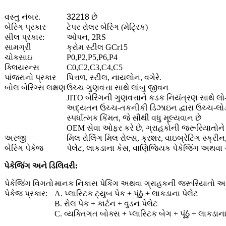
વસ્તુ નંબર.
32218 છે
બેરિંગ પ્રકાર
ટેપર રોલર બેરિંગ (મેટ્રિક)
સીલ પ્રકાર:
ઓપન, 2RS
સામગ્રી
ક્રોમ સ્ટીલ GCr15
ચોકસાઇ
P0,P2,P5,P6,P4
ક્લિયરન્સ
C0,C2,C3,C4,C5
પાંજરાનો પ્રકાર
પિત્તળ, સ્ટીલ, નાયલોન, વગેરે.
બોલ બેરિંગ્સ લક્ષણ
ઉચ્ચ ગુણવત્તા સાથે લાંબુ જીવન
JITO બેરિંગની ગુણવત્તાને કડક નિયંત્રણ સાથે 
અદ્યતન ઉચ્ચ-તકનીકી ડિઝાઇન દ્વારા ઉચ્ચ-લો
સ્પર્ધાત્મક કિંમત, જે સૌથી વધુ મૂલ્યવાન છે
OEM સેવા ઓફર કરે છે, ગ્રાહકોની જરૂરિયાતોને
અરજી
મિલ રોલિંગ મિલ રોલ્સ, ક્રશર, વાઇબ્રેટિંગ સ્ક્ર
બેરિંગ પેકેજ
પેલેટ, લાકડાના કેસ, વાણિજ્યિક પેકેજિંગ અથવા
પેકેજિંગ અને ડિલિવરી:
પેકેજિંગ વિગતો
માનક નિકાસ પેકિંગ અથવા ગ્રાહકની જરૂરિયાતો અ
પેકેજ પ્રકાર:
A. પ્લાસ્ટિક ટ્યુબ પેક + પૂંઠું + લાકડાના પેલેટ
B. રોલ પેક + કાર્ટન + વુડન પેલેટ
C. વ્યક્તિગત બોક્સ + પ્લાસ્ટિક બેગ + પૂંઠું + લાકડાના