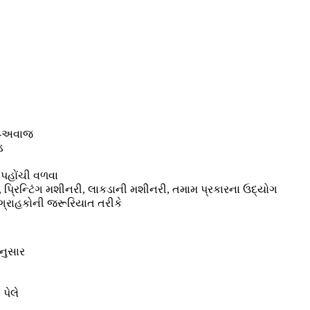
લો-અવાજ
ડ
 પહોંચી વળવા
ીન, પ્રિન્ટિંગ મશીનરી, લાકડાની મશીનરી, તમામ પ્રકારના ઉદ્યોગ
 ગ્રાહકોની જરૂરિયાત તરીકે
નુસાર
 પેલે