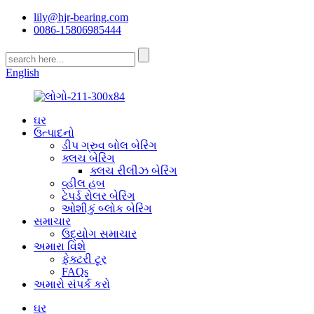
lily@hjr-bearing.com
0086-15806985444
English
ઘર
ઉત્પાદનો
ડીપ ગ્રુવ બોલ બેરિંગ
ક્લચ બેરિંગ
ક્લચ રીલીઝ બેરિંગ
વ્હીલ હબ
ટેપર્ડ રોલર બેરિંગ
ઓશીકું બ્લોક બેરિંગ
સમાચાર
ઉદ્યોગ સમાચાર
અમારા વિશે
ફેક્ટરી ટૂર
FAQs
અમારો સંપર્ક કરો
ઘર