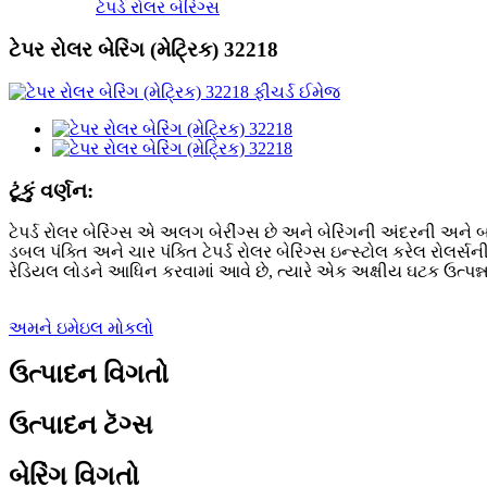
ટેપર્ડ રોલર બેરિંગ્સ
ટેપર રોલર બેરિંગ (મેટ્રિક) 32218
ટૂંકું વર્ણન:
ટેપર્ડ રોલર બેરિંગ્સ એ અલગ બેરીંગ્સ છે અને બેરિંગની અંદરની અને 
ડબલ પંક્તિ અને ચાર પંક્તિ ટેપર્ડ રોલર બેરિંગ્સ ઇન્સ્ટોલ કરેલ રોલર્
રેડિયલ લોડને આધિન કરવામાં આવે છે, ત્યારે એક અક્ષીય ઘટક ઉત્પન્ન થ
અમને ઇમેઇલ મોકલો
ઉત્પાદન વિગતો
ઉત્પાદન ટૅગ્સ
બેરિંગ વિગતો