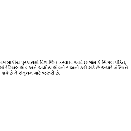
માળખાકીય પ્રકારોમાં વિભાજિત કરવામાં આવે છે જેમ કે સિંગલ પંક્તિ,
શામાં રેડિયલ લોડ અને અક્ષીય લોડનો સામનો કરી શકે છે.જ્યારે બેરિંગને
શકે છે તે સંતુલન માટે જરૂરી છે.