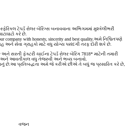
 સ્ફેરિકલ ટેપર્ડ રોલર બેરિંગ્સ બનાવવાના અભિગમમાં મુશ્કેલીભરી
ાટાઘાટો કરે છે.
our company with honesty, sincerity and best quality.અમે નિશ્ચિતપણે
ને સેવા ગ્રાહકો માટે વધુ યોગ્ય પસંદગી તરફ દોરી શકે છે.
ને સસ્તી ફેક્ટરી ચાઈના ટેપર્ડ રોલર બેરિંગ 7818* માટેની તમારી
ર અને આવતીકાલ વધુ તેજસ્વી અને ભવ્ય બનાવો.
ડવાનું છે.આ પ્રતિબદ્ધતા અમે જે કરીએ છીએ તે બધું જ પ્રસારિત કરે છે,
વજન