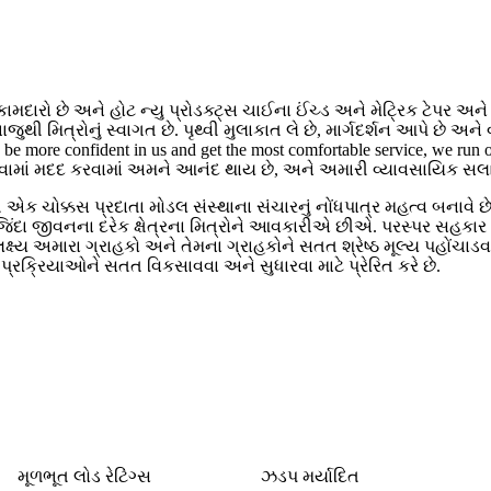
કામદારો છે અને હોટ ન્યુ પ્રોડક્ટ્સ ચાઈના ઈંચ્ડ અને મેટ્રિક ટેપર અને
થી મિત્રોનું સ્વાગત છે. પૃથ્વી મુલાકાત લે છે, માર્ગદર્શન આપે છે અને વ
 be more confident in us and get the most comfortable service, we run 
ામાં મદદ કરવામાં અમને આનંદ થાય છે, અને અમારી વ્યાવસાયિક સલાહ અ
 ચોક્કસ પ્રદાતા મોડલ સંસ્થાના સંચારનું નોંધપાત્ર મહત્વ બનાવે છે અ
ંદા જીવનના દરેક ક્ષેત્રના મિત્રોને આવકારીએ છીએ. પરસ્પર સહકા
ં લક્ષ્ય અમારા ગ્રાહકો અને તેમના ગ્રાહકોને સતત શ્રેષ્ઠ મૂલ્ય પહોંચા
્રક્રિયાઓને સતત વિકસાવવા અને સુધારવા માટે પ્રેરિત કરે છે.
મૂળભૂત લોડ રેટિંગ્સ
ઝડપ મર્યાદિત