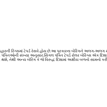
બહારની રિંગ્સમાં ટેપર્ડ રેસવે હોય છે.આ પ્રકારના બેરિંગને અલગ-અલગ 
સની પંક્તિઓની સંખ્યા અનુસાર.સિંગલ પંક્તિ ટેપર્ડ રોલર બેરિંગ્સ એક દિ
શે, તેથી અન્ય બેરિંગ કે જે વિરુદ્ધ દિશામાં અક્ષીય બળનો સામનો કરી 